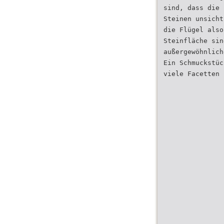
sind, dass die 
Steinen unsicht
die Flügel also
Steinfläche sin
außergewöhnlich
Ein Schmuckstüc
viele Facetten