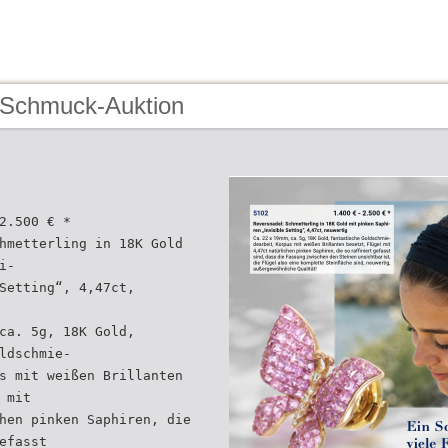
 Schmuck-Auktion
2.500 € *
hmetterling in 18K Gold
i-
Setting“, 4,47ct,
ca. 5g, 18K Gold,
ldschmie-
s mit weißen Brillanten
 mit
hen pinken Saphiren, die
efasst