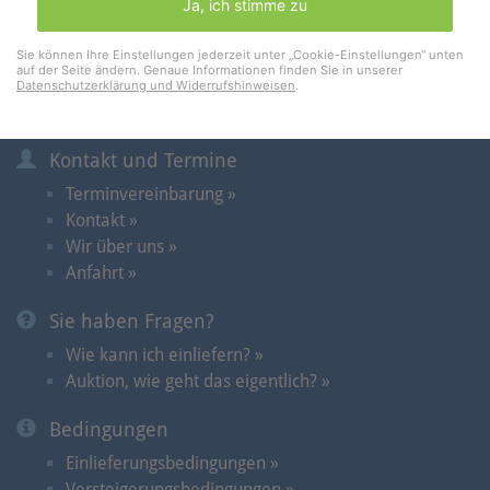
Ja, ich stimme zu
Merkliste
Warenkorb
(0)
Sie können Ihre Einstellungen jederzeit unter „Cookie-Einstellungen“ unten
auf der Seite ändern. Genaue Informationen finden Sie in unserer
Datenschutzerklärung und Widerrufshinweisen
.
Informationen
Kontakt und Termine
Terminvereinbarung »
Kontakt »
Wir über uns »
Anfahrt »
Sie haben Fragen?
Wie kann ich einliefern? »
Auktion, wie geht das eigentlich? »
Bedingungen
Einlieferungsbedingungen »
Versteigerungsbedingungen »