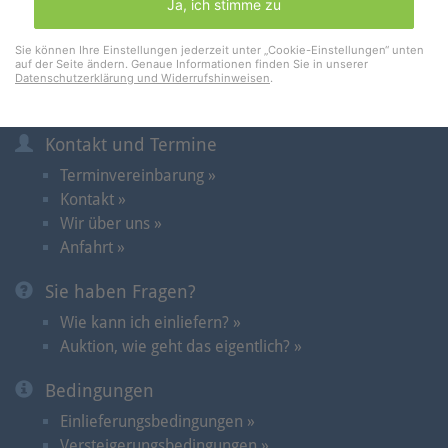
Ja, ich stimme zu
Merkliste
Warenkorb
(0)
Sie können Ihre Einstellungen jederzeit unter „Cookie-Einstellungen“ unten
auf der Seite ändern. Genaue Informationen finden Sie in unserer
Datenschutzerklärung und Widerrufshinweisen
.
Informationen
Kontakt und Termine
Terminvereinbarung »
Kontakt »
Wir über uns »
Anfahrt »
Sie haben Fragen?
Wie kann ich einliefern? »
Auktion, wie geht das eigentlich? »
Bedingungen
Einlieferungsbedingungen »
Versteigerungsbedingungen »