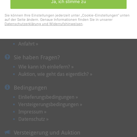
Ja, ich stimme zu
Kontakt und Termine
Sie können Ihre Einstellungen jederzeit unter „Cookie-Einstellungen“ unten
auf der Seite ändern. Genaue Informationen finden Sie in unserer
Terminvereinbarung »
Datenschutzerklärung und Widerrufshinweisen
.
Kontakt »
Wir über uns »
Anfahrt »
Sie haben Fragen?
Wie kann ich einliefern? »
Auktion, wie geht das eigentlich? »
Bedingungen
Einlieferungsbedingungen »
Versteigerungsbedingungen »
Impressum »
Datenschutz »
Versteigerung und Auktion