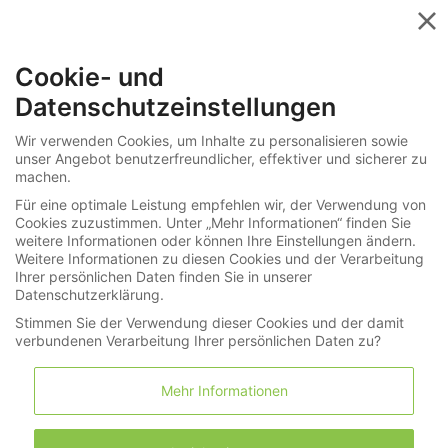
Menü
Cookie- und
»
Monatliche Last Minute Auktionen
Datenschutzeinstellungen
»
Ketten / Colliers / Anhänger
275-6035
Wir verwenden Cookies, um Inhalte zu personalisieren sowie
unser Angebot benutzerfreundlicher, effektiver und sicherer zu
Kette/Collier: weißgoldenes, hochwertiges
machen.
vintage Smaragd/Brillant-
Für eine optimale Leistung empfehlen wir, der Verwendung von
Cookies zuzustimmen. Unter „Mehr Informationen“ finden Sie
Goldschmiedecollier
weitere Informationen oder können Ihre Einstellungen ändern.
Weitere Informationen zu diesen Cookies und der Verarbeitung
Ihrer persönlichen Daten finden Sie in unserer
LNDA Los
Datenschutzerklärung.
Stimmen Sie der Verwendung dieser Cookies und der damit
verbundenen Verarbeitung Ihrer persönlichen Daten zu?
Merkliste
Warenkorb
(0)
Mehr Informationen
Informationen