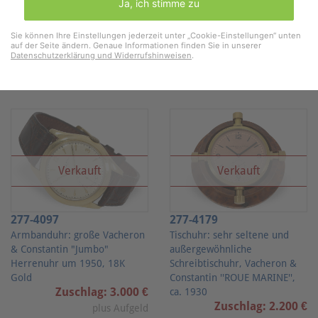
Ja, ich stimme zu
"Vacheron
&
Sie können Ihre Einstellungen jederzeit unter „Cookie-Einstellungen“ unten
auf der Seite ändern. Genaue Informationen finden Sie in unserer
Constantin"
Datenschutzerklärung und Widerrufshinweisen
.
Lose
Verkauft
Verkauft
277-4097
277-4179
Armbanduhr: große Vacheron
Tischuhr: sehr seltene und
& Constantin "Jumbo"
außergewöhnliche
Herrenuhr um 1950, 18K
Schreibtischuhr, Vacheron &
Gold
Constantin ''ROUE MARINE'',
Zuschlag: 3.000 €
ca. 1930
Zuschlag: 2.200 €
plus Aufgeld