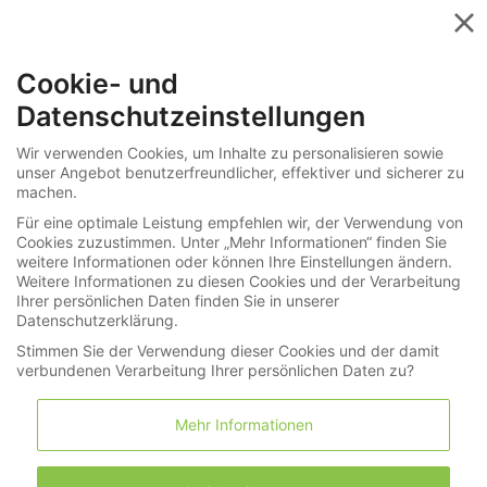
Menü
Cookie- und
»
»
Uhren
Alle Kategorien
Datenschutzeinstellungen
277-4202
Wir verwenden Cookies, um Inhalte zu personalisieren sowie
unser Angebot benutzerfreundlicher, effektiver und sicherer zu
Taschenuhr: Unikat, Chronometer
machen.
Vacheron & Constantin für Louis Ador
Für eine optimale Leistung empfehlen wir, der Verwendung von
Geneve, 7 Komplikationen, Genf 1928
Cookies zuzustimmen. Unter „Mehr Informationen“ finden Sie
weitere Informationen oder können Ihre Einstellungen ändern.
Weitere Informationen zu diesen Cookies und der Verarbeitung
Ihrer persönlichen Daten finden Sie in unserer
LNDA Los
Datenschutzerklärung.
Stimmen Sie der Verwendung dieser Cookies und der damit
verbundenen Verarbeitung Ihrer persönlichen Daten zu?
Merkliste
Warenkorb
(0)
Mehr Informationen
1