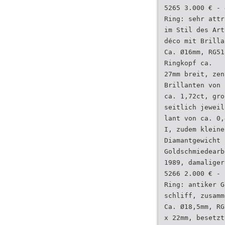
5265 3.000 € - 
Ring: sehr attr
im Stil des Art
déco mit Brilla
Ca. Ø16mm, RG51
Ringkopf ca.
27mm breit, zen
Brillanten von 
ca. 1,72ct, gro
seitlich jeweil
lant von ca. 0,
I, zudem kleine
Diamantgewicht 
Goldschmiedearb
1989, damaliger
5266 2.000 € - 
Ring: antiker G
schliff, zusamm
Ca. Ø18,5mm, RG
x 22mm, besetzt