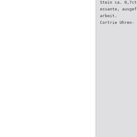
Stein ca. 0,7ct
essante, ausgef
arbeit.
Cortrie Uhren- 