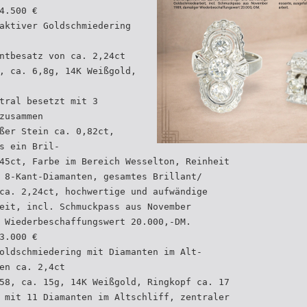
4.500 €
aktiver Goldschmiedering
ntbesatz von ca. 2,24ct
, ca. 6,8g, 14K Weißgold,
tral besetzt mit 3
zusammen
ßer Stein ca. 0,82ct,
s ein Bril-
45ct, Farbe im Bereich Wesselton, Reinheit
 8-Kant-Diamanten, gesamtes Brillant/
ca. 2,24ct, hochwertige und aufwändige
eit, incl. Schmuckpass aus November
 Wiederbeschaffungswert 20.000,-DM.
3.000 €
oldschmiedering mit Diamanten im Alt-
en ca. 2,4ct
58, ca. 15g, 14K Weißgold, Ringkopf ca. 17
 mit 11 Diamanten im Altschliff, zentraler