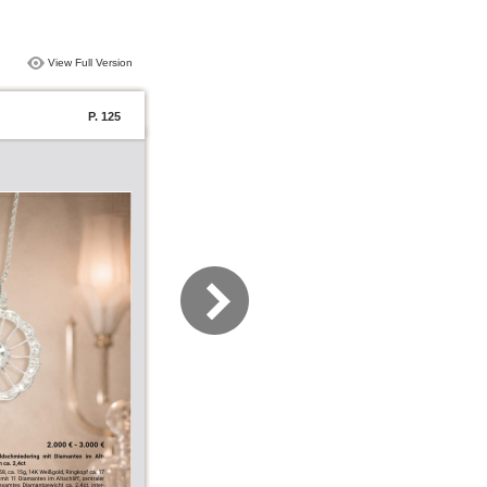
View Full Version
P. 125