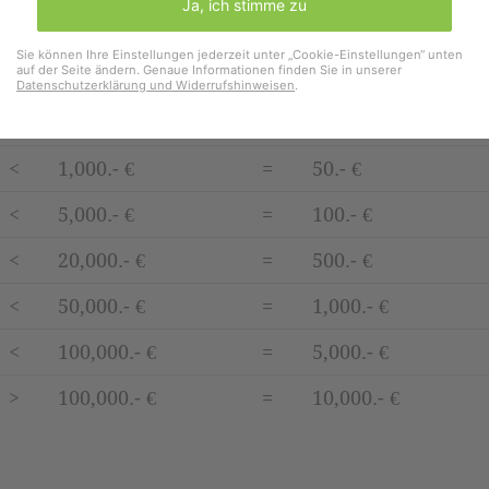
Ja, ich stimme zu
<
100.- €
=
5.- €
Sie können Ihre Einstellungen jederzeit unter „Cookie-Einstellungen“ unten
auf der Seite ändern. Genaue Informationen finden Sie in unserer
<
200.- €
=
10.- €
Datenschutzerklärung und Widerrufshinweisen
.
<
500.- €
=
20.- €
<
1,000.- €
=
50.- €
<
5,000.- €
=
100.- €
<
20,000.- €
=
500.- €
<
50,000.- €
=
1,000.- €
<
100,000.- €
=
5,000.- €
>
100,000.- €
=
10,000.- €