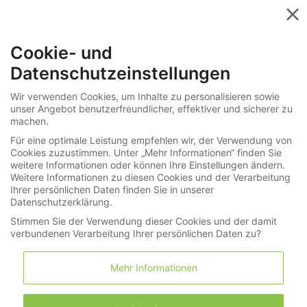
Menü
Cookie- und
»
»
Informationen
Bedingungen
Datenschutzeinstellungen
Versteigerungsbedingungen
Wir verwenden Cookies, um Inhalte zu personalisieren sowie
unser Angebot benutzerfreundlicher, effektiver und sicherer zu
Versteigerungsbedingungen
machen.
Für eine optimale Leistung empfehlen wir, der Verwendung von
Cookies zuzustimmen. Unter „Mehr Informationen“ finden Sie
Stand:20.01.2022
weitere Informationen oder können Ihre Einstellungen ändern.
Weitere Informationen zu diesen Cookies und der Verarbeitung
1.
Ihrer persönlichen Daten finden Sie in unserer
Die Versteigerung erfolgt freiwillig im Auftrag und
Datenschutzerklärung.
für Rechnung der Eigentümer.
Stimmen Sie der Verwendung dieser Cookies und der damit
verbundenen Verarbeitung Ihrer persönlichen Daten zu?
2.
Mehr Informationen
Die Mindeststeigerung beträgt:
Gebot
Erhöhung