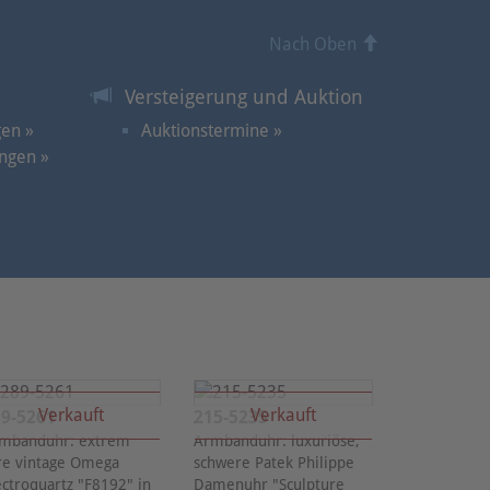
Nach Oben
Versteigerung und Auktion
gen »
Auktionstermine »
ngen »
Verkauft
Verkauft
9-5261
215-5235
mbanduhr: extrem
Armbanduhr: luxuriöse,
re vintage Omega
schwere Patek Philippe
ectroquartz "F8192" in
Damenuhr "Sculpture