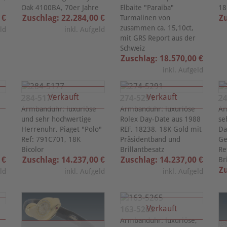
Oak 4100BA, 70er Jahre
Elbaite "Paraiba"
18
 €
Zuschlag: 22.284,00 €
Zu
Turmalinen von
zusammen ca. 15,10ct,
eld
inkl. Aufgeld
mit GRS Report aus der
Schweiz
Zuschlag: 18.570,00 €
inkl. Aufgeld
Verkauft
Verkauft
284-5177
274-5291
24
Armbanduhr: luxuriöse
Armbanduhr: luxuriöse
Ar
und sehr hochwertige
Rolex Day-Date aus 1988
se
Herrenuhr, Piaget "Polo"
REF. 18238, 18K Gold mit
Da
Ref: 791C701, 18K
Präsidentband und
Ge
Bicolor
Brillantbesatz
Re
 €
Zuschlag: 14.237,00 €
Zuschlag: 14.237,00 €
Br
Zu
eld
inkl. Aufgeld
inkl. Aufgeld
Verkauft
163-5265
Armbanduhr: luxuriöse,