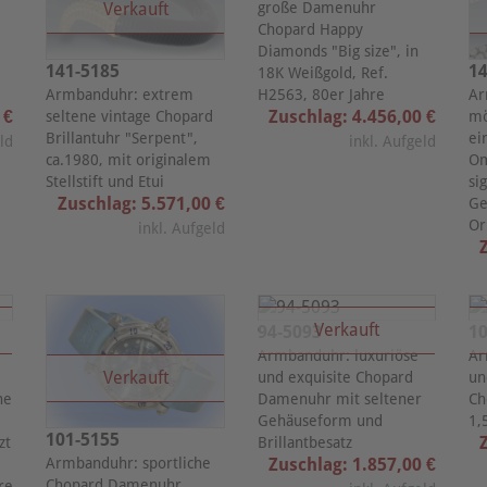
Verkauft
große Damenuhr
Chopard Happy
Diamonds "Big size", in
141-5185
14
18K Weißgold, Ref.
Armbanduhr: extrem
Ar
H2563, 80er Jahre
 €
Zuschlag: 4.456,00 €
seltene vintage Chopard
mö
Brillantuhr "Serpent",
ei
eld
inkl. Aufgeld
ca.1980, mit originalem
Om
Stellstift und Etui
si
Zuschlag: 5.571,00 €
Ge
Or
inkl. Aufgeld
Verkauft
94-5093
10
Armbanduhr: luxuriöse
Ar
Verkauft
und exquisite Chopard
un
he
Damenuhr mit seltener
Ch
Gehäuseform und
1,
101-5155
zt
Brillantbesatz
Zuschlag: 1.857,00 €
Armbanduhr: sportliche
Chopard Damenuhr
re