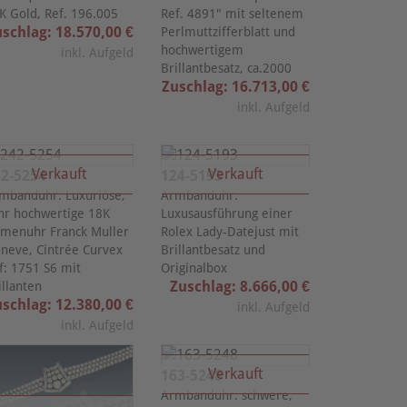
K Gold, Ref. 196.005
Ref. 4891" mit seltenem
schlag: 18.570,00 €
Perlmuttzifferblatt und
hochwertigem
inkl. Aufgeld
Brillantbesatz, ca.2000
Zuschlag: 16.713,00 €
inkl. Aufgeld
Verkauft
Verkauft
2-5254
124-5193
mbanduhr: Luxuriöse,
Armbanduhr:
hr hochwertige 18K
Luxusausführung einer
menuhr Franck Muller
Rolex Lady-Datejust mit
neve, Cintrée Curvex
Brillantbesatz und
f: 1751 S6 mit
Originalbox
Zuschlag: 8.666,00 €
illanten
schlag: 12.380,00 €
inkl. Aufgeld
inkl. Aufgeld
Verkauft
163-5248
Armbanduhr: schwere,