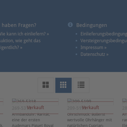
e haben Fragen?
Bedingungen
ie kann ich einliefern? »
Einlieferungsbedingun
uktion, wie geht das
Versteigerungsbedingu
igentlich? »
Impressum »
Datenschutz »
Verkauft
Verkauft
269-5318
209-5199
28
y
Armbanduhr: Rarität,
Ohrschmuck: äußerst
Ar
eine der ersten
wertvolle Ohrhänger mit
ra
k,
Audemars Piguet Royal
natürlichen Cuprian-
El