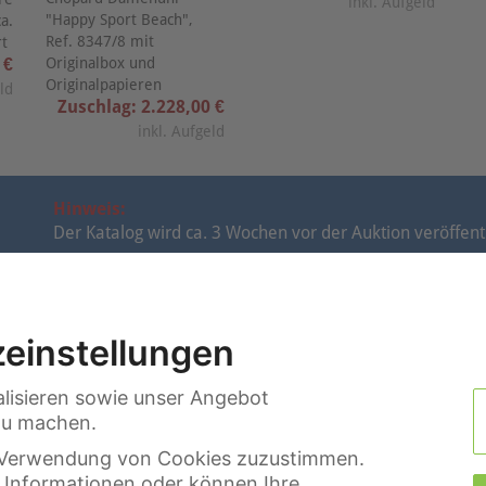
inkl. Aufgeld
"Happy Sport Beach",
a.
Ref. 8347/8 mit
rt
 €
Originalbox und
Originalpapieren
eld
Zuschlag: 2.228,00 €
inkl. Aufgeld
Hinweis:
Der Katalog wird ca. 3 Wochen vor der Auktion veröffentl
Auktionen
|
Videos im Spotlicht
|
Termine
|
Suche
|
Kon
einstellungen
lisieren sowie unser Angebot
 zu machen.
er Verwendung von Cookies zuzustimmen.
e Informationen oder können Ihre