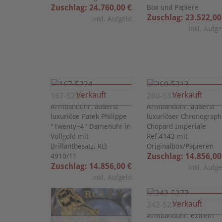
Zuschlag: 24.760,00 €
Box und Papiere
Zuschlag: 23.522,00
inkl. Aufgeld
inkl. Aufg
Verkauft
Verkauft
167-5224
260-5313
Armbanduhr: äußerst
Armbanduhr: äußerst
luxuriöse Patek Philippe
luxuriöser Chronograph
"Twenty~4" Damenuhr in
Chopard Imperiale
Vollgold mit
Ref.4143 mit
Brillantbesatz, REF
Originalbox/Papieren
Zuschlag: 14.856,00
4910/11
Zuschlag: 14.856,00 €
inkl. Aufg
inkl. Aufgeld
Verkauft
242-5277
Armbanduhr: extrem