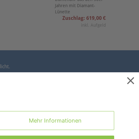
Jahren mit Diamant-
Lünette
Zuschlag: 619,00 €
inkl. Aufgeld
icht.
takt
|
Cookies
|
Datenschutz
|
Impressum
|
Mehr Informationen
Nach Oben