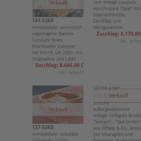
Verkauft
rare vintage Luxusuhr
von Chopard "Opal" mit
Diamantlünette,
141-5209
Zertifikat und
Armbanduhr: vermutlich
Wertgutachten
Zuschlag: 8.170,00
ungetragene Damen-
Luxusuhr Rolex
inkl. Aufg
Pearlmaster Datejust
Ref.69318, um 2000, mit
Originalbox und Label
Zuschlag: 8.666,00 €
inkl. Aufgeld
Verkauft
178-5281
Brosche:
Verkauft
außergewöhnliche
vintage Gelbgold-Brosc
"Seeigel" - "Sea Urchin"
137-5265
von Tiffany & Co., beset
Armbanduhr: exquisite
mit Smaragden und
Damenuhr Cartier
Brillanten, große schwe