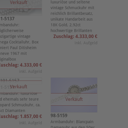
Verkauft
luxuriöse und seltene
vintage Schmuckuhr mit
reichlich Brillantbesatz,
1-5137
unikate Handarbeit aus
mbanduhr:
18K Gold, 2,92ct
glicherweise
hochwertige Brillanten
Zuschlag: 4.333,00 €
nzigartige vintage
ega Cocktailuhr, Box
inkl. Aufgeld
gniert Paul Ditisheim
neve 1967 mit
iginalbox
Zuschlag: 4.333,00 €
inkl. Aufgeld
Verkauft
1-5157
mbanduhr: luxuriöse
Verkauft
d ehemals sehr teure
opard Schmuckuhr, ca.
5ct Diamanten
98-5159
Zuschlag: 1.857,00 €
Armbanduhr: Blancpain
inkl. Aufgeld
Damenuhr aus den 50er