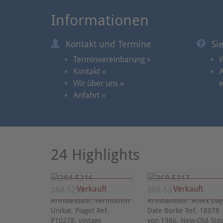
Informationen
Kontakt und Termine
Si
Terminvereinbarung »
W
Kontakt »
A
Wir über uns »
e
Anfahrt »
24 Highlights
Verkauft
Verkauft
284-5216
269-5317
Armbanduhr: vermutlich
Armbanduhr: Rolex Da
Unikat, Piaget Ref.
Date Borke Ref. 18078
P10278, vintage
von 1986, New-Old-Stoc