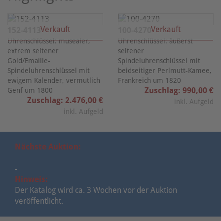
Verkauft
Verkauft
152-4113
100-4270
Uhrenschlüssel: musealer,
Uhrenschlüssel: äußerst
extrem seltener
seltener
Gold/Emaille-
Spindeluhrenschlüssel mit
Spindeluhrenschlüssel mit
beidseitiger Perlmutt-Kamee,
ewigem Kalender, vermutlich
Frankreich um 1820
Zuschlag: 990,00 €
Genf um 1800
Zuschlag: 2.476,00 €
inkl. Aufgeld
inkl. Aufgeld
Nächste Auktion:
-
Hinweis:
Der Katalog wird ca. 3 Wochen vor der Auktion
veröffentlicht.