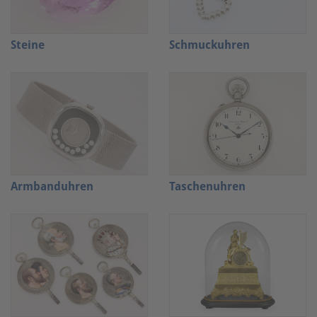
Steine
Schmuckuhren
Armbanduhren
Taschenuhren