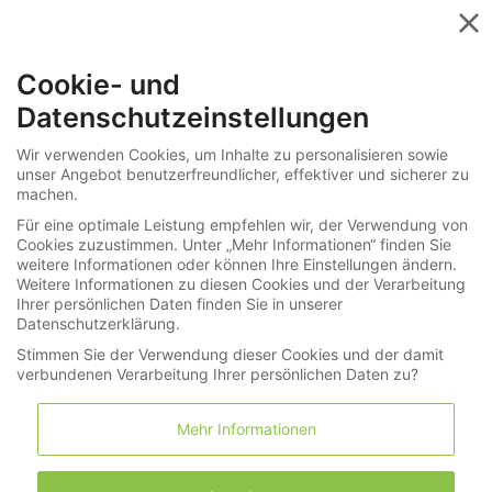
Menü
Cookie- und
Auktionen
|
Videos im Spotlicht
|
Termine
|
Suche
|
Kontakt
Datenschutzeinstellungen
|
Cookies
|
Wir verwenden Cookies, um Inhalte zu personalisieren sowie
unser Angebot benutzerfreundlicher, effektiver und sicherer zu
machen.
Für eine optimale Leistung empfehlen wir, der Verwendung von
Cookies zuzustimmen. Unter „Mehr Informationen“ finden Sie
weitere Informationen oder können Ihre Einstellungen ändern.
Cortrie Last Minute Auktionen
Weitere Informationen zu diesen Cookies und der Verarbeitung
Ihrer persönlichen Daten finden Sie in unserer
Datenschutzerklärung.
Nächste Auktion:
-
Stimmen Sie der Verwendung dieser Cookies und der damit
verbundenen Verarbeitung Ihrer persönlichen Daten zu?
Auktionen und Versteigerungen von: Einlieferungen
in letzter Minute, Nachlässe, Geschäftsauflösungen,
Mehr Informationen
Partien, Posten und Gelegenheiten