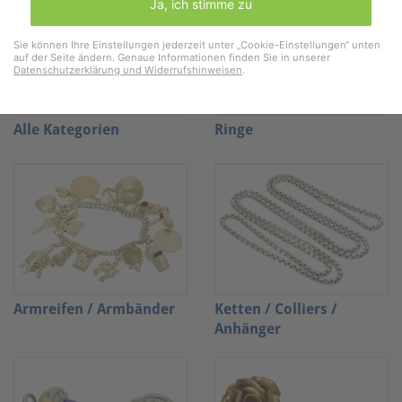
Ja, ich stimme zu
Sie können Ihre Einstellungen jederzeit unter „Cookie-Einstellungen“ unten
auf der Seite ändern. Genaue Informationen finden Sie in unserer
Datenschutzerklärung und Widerrufshinweisen
.
Alle Kategorien
Ringe
Armreifen / Armbänder
Ketten / Colliers /
Anhänger