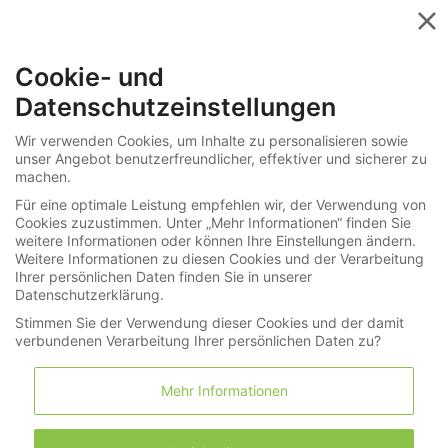
Menü
Cookie- und
»
»
Informationen
Sie haben Fragen?
Datenschutzeinstellungen
Auktion, wie geht das eigentlich?
Wir verwenden Cookies, um Inhalte zu personalisieren sowie
unser Angebot benutzerfreundlicher, effektiver und sicherer zu
Ihre Suche nach "A . Lange" in Uhren /
machen.
Schmuck ergab: 0 Treffer
Für eine optimale Leistung empfehlen wir, der Verwendung von
Cookies zuzustimmen. Unter „Mehr Informationen“ finden Sie
weitere Informationen oder können Ihre Einstellungen ändern.
Weitere Informationen zu diesen Cookies und der Verarbeitung
Ihrer persönlichen Daten finden Sie in unserer
Suche
Datenschutzerklärung.
Stimmen Sie der Verwendung dieser Cookies und der damit
verbundenen Verarbeitung Ihrer persönlichen Daten zu?
Mehr Informationen
Nach Hersteller