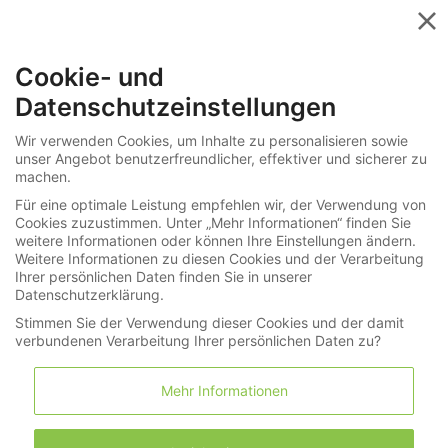
Menü
Cookie- und
»
»
Informationen
Sie haben Fragen?
Datenschutzeinstellungen
Auktion, wie geht das eigentlich?
Wir verwenden Cookies, um Inhalte zu personalisieren sowie
unser Angebot benutzerfreundlicher, effektiver und sicherer zu
Durchsuchen Sie 0 Lose in Uhren /
machen.
Schmuck
Für eine optimale Leistung empfehlen wir, der Verwendung von
Cookies zuzustimmen. Unter „Mehr Informationen“ finden Sie
weitere Informationen oder können Ihre Einstellungen ändern.
Weitere Informationen zu diesen Cookies und der Verarbeitung
Ihrer persönlichen Daten finden Sie in unserer
Suche
Datenschutzerklärung.
Stimmen Sie der Verwendung dieser Cookies und der damit
verbundenen Verarbeitung Ihrer persönlichen Daten zu?
Mehr Informationen
Nach Hersteller