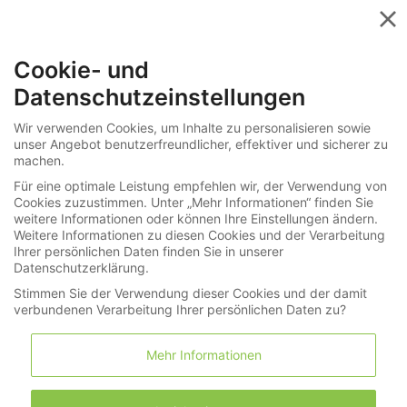
Menü
Cookie- und
»
»
Informationen
Sie haben Fragen?
Datenschutzeinstellungen
Wie kann ich einliefern?
Wir verwenden Cookies, um Inhalte zu personalisieren sowie
unser Angebot benutzerfreundlicher, effektiver und sicherer zu
Ihre Suche nach "G" in Uhren / Schmuck
machen.
ergab: 0 Treffer
Für eine optimale Leistung empfehlen wir, der Verwendung von
Cookies zuzustimmen. Unter „Mehr Informationen“ finden Sie
weitere Informationen oder können Ihre Einstellungen ändern.
Weitere Informationen zu diesen Cookies und der Verarbeitung
Ihrer persönlichen Daten finden Sie in unserer
Suche
Datenschutzerklärung.
Stimmen Sie der Verwendung dieser Cookies und der damit
verbundenen Verarbeitung Ihrer persönlichen Daten zu?
Mehr Informationen
Nach Hersteller