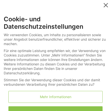
Menü
Cookie- und
»
»
Schmuck
Alle Kategorien
Datenschutzeinstellungen
278-5294
Wir verwenden Cookies, um Inhalte zu personalisieren sowie
unser Angebot benutzerfreundlicher, effektiver und sicherer zu
Ring: exklusiver Platinring mit "Vivid Pink
machen.
Red" Burmarubin und wertvollem
Für eine optimale Leistung empfehlen wir, der Verwendung von
Diamantbesatz, IGI-Zertifikat
Cookies zuzustimmen. Unter „Mehr Informationen“ finden Sie
weitere Informationen oder können Ihre Einstellungen ändern.
Weitere Informationen zu diesen Cookies und der Verarbeitung
Ihrer persönlichen Daten finden Sie in unserer
LNDA Los
Datenschutzerklärung.
Stimmen Sie der Verwendung dieser Cookies und der damit
verbundenen Verarbeitung Ihrer persönlichen Daten zu?
Merkliste
Warenkorb
(0)
Mehr Informationen
Informationen