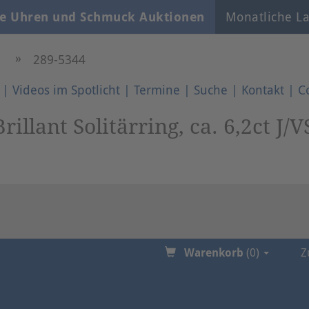
e Uhren und Schmuck Auktionen
Monatliche La
»
289-5344
|
Videos im Spotlicht
|
Termine
|
Suche
|
Kontakt
|
C
llant Solitärring, ca. 6,2ct J/V
Warenkorb
(0)
Z