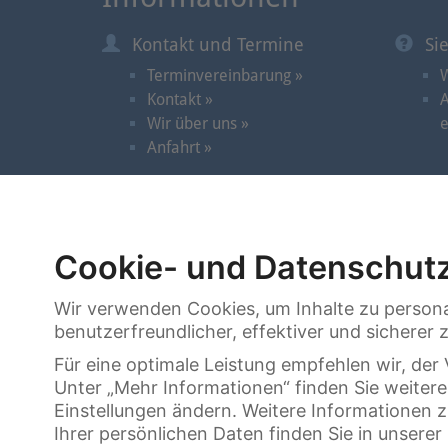
Kontakt und Termine
Si
Terminvereinbarung »
W
Kontakt »
A
Wir über uns »
e
Anfahrt »
© 2026 | Cortrie Spezial-Auktionen GmbH
Cookie- und Datenschutz
Uhren »
Schmuck »
Wir verwenden Cookies, um Inhalte zu persona
benutzerfreundlicher, effektiver und sicherer
Für eine optimale Leistung empfehlen wir, d
Unter „Mehr Informationen“ finden Sie weiter
Einstellungen ändern. Weitere Informationen 
Ihrer persönlichen Daten finden Sie in unsere