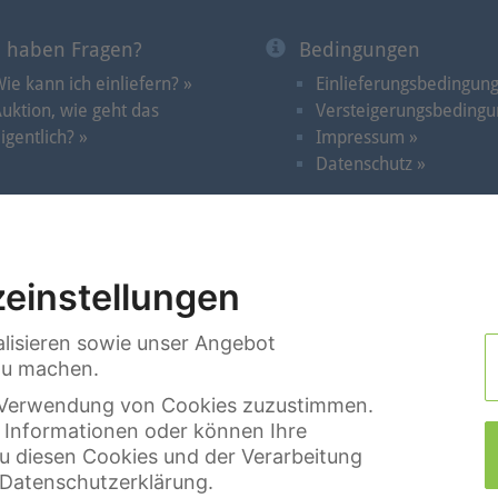
e haben Fragen?
Bedingungen
ie kann ich einliefern? »
Einlieferungsbedingun
uktion, wie geht das
Versteigerungsbedingu
igentlich? »
Impressum »
Datenschutz »
Auktionen
|
Videos im Spotlicht
|
Termine
|
Suche
|
Kon
einstellungen
lisieren sowie unser Angebot
 zu machen.
er Verwendung von Cookies zuzustimmen.
e Informationen oder können Ihre
zu diesen Cookies und der Verarbeitung
r Datenschutzerklärung.