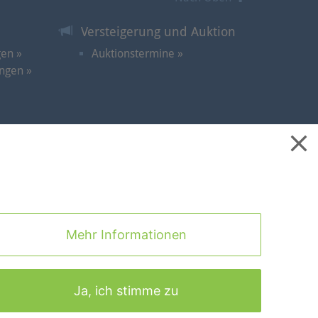
Versteigerung und Auktion
gen »
Auktionstermine »
ngen »
takt
|
Cookies
|
Datenschutz
|
Impressum
|
Mehr Informationen
Nach Oben
Ja, ich stimme zu