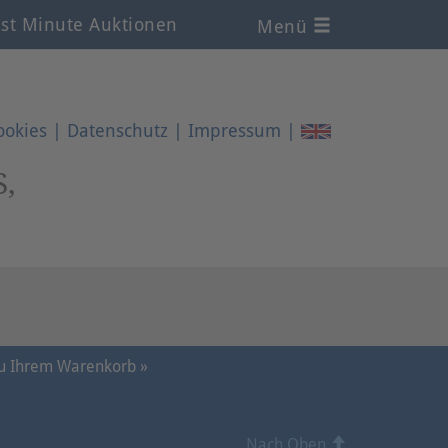
st Minute Auktionen
Menü
ookies
|
Datenschutz
|
Impressum
|
S,
u Ihrem Warenkorb »
Nach Oben