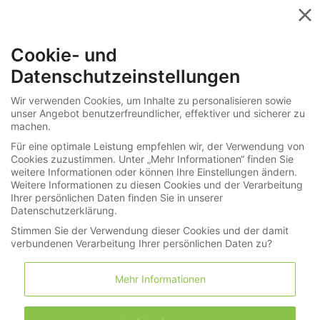
Menü
Cookie- und
»
Schmuck
Datenschutzeinstellungen
»
Ketten / Colliers / Anhänger
274-5311
Wir verwenden Cookies, um Inhalte zu personalisieren sowie
unser Angebot benutzerfreundlicher, effektiver und sicherer zu
Extrem hochwertiges Tahiti-
machen.
Zuchtperlencollier mit außergewöhnlich
Für eine optimale Leistung empfehlen wir, der Verwendung von
Cookies zuzustimmen. Unter „Mehr Informationen“ finden Sie
großen, sehr teuren Perlen
weitere Informationen oder können Ihre Einstellungen ändern.
Weitere Informationen zu diesen Cookies und der Verarbeitung
Ihrer persönlichen Daten finden Sie in unserer
LNDA Los
Datenschutzerklärung.
Stimmen Sie der Verwendung dieser Cookies und der damit
verbundenen Verarbeitung Ihrer persönlichen Daten zu?
Merkliste
Warenkorb
(0)
Mehr Informationen
Informationen