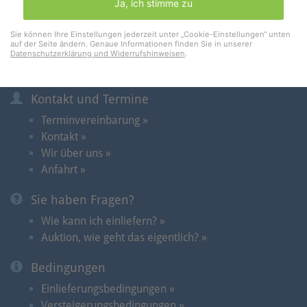
Ja, ich stimme zu
Merkliste
Warenkorb
(0)
Sie können Ihre Einstellungen jederzeit unter „Cookie-Einstellungen“ unten
auf der Seite ändern. Genaue Informationen finden Sie in unserer
Datenschutzerklärung und Widerrufshinweisen
.
Informationen
Kontakt und Termine
Terminvereinbarung »
Kontakt »
Wir über uns »
Anfahrt »
Sie haben Fragen?
Wie kann ich einliefern? »
Auktion, wie geht das eigentlich? »
Bedingungen
Einlieferungsbedingungen »
Versteigerungsbedingungen »