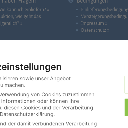
e haben Fragen?
Bedingungen
ie kann ich einliefern? »
Einlieferungsbedingun
uktion, wie geht das
Versteigerungsbedingu
igentlich? »
Impressum »
Datenschutz »
Auktionen
|
Videos im Spotlicht
|
Termine
|
Suche
|
Kon
einstellungen
lisieren sowie unser Angebot
 zu machen.
er Verwendung von Cookies zuzustimmen.
e Informationen oder können Ihre
zu diesen Cookies und der Verarbeitung
r Datenschutzerklärung.
nd der damit verbundenen Verarbeitung