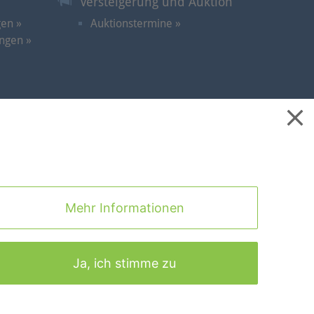
Versteigerung und Auktion
gen »
Auktionstermine »
ngen »
takt
|
Cookies
|
Datenschutz
|
Impressum
|
Nach Oben
Mehr Informationen
Ja, ich stimme zu