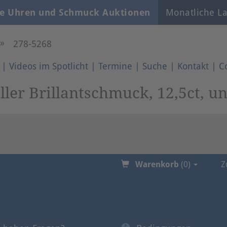
e Uhren und Schmuck Auktionen
Monatliche La
»
278-5268
|
Videos im Spotlicht
|
Termine
|
Suche
|
Kontakt
|
C
ller Brillantschmuck, 12,5ct, u
Warenkorb
(0)
Z