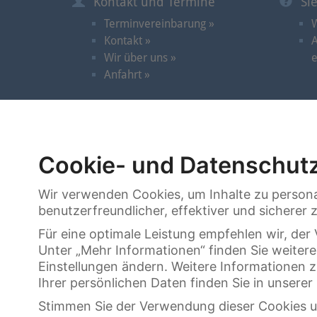
Kontakt und Termine
Si
Terminvereinbarung »
W
Kontakt »
A
Wir über uns »
e
Anfahrt »
© 2026 | Cortrie Spezial-Auktionen GmbH
Cookie- und Datenschutz
Uhren »
Schmuck »
Wir verwenden Cookies, um Inhalte zu persona
benutzerfreundlicher, effektiver und sicherer
Für eine optimale Leistung empfehlen wir, d
Unter „Mehr Informationen“ finden Sie weiter
Einstellungen ändern. Weitere Informationen 
Ihrer persönlichen Daten finden Sie in unsere
Stimmen Sie der Verwendung dieser Cookies u