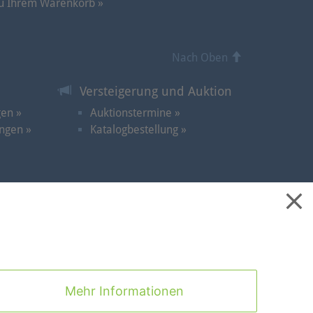
u Ihrem Warenkorb »
Nach Oben
Versteigerung und Auktion
gen »
Auktionstermine »
ngen »
Katalogbestellung »
takt
|
Cookies
|
Datenschutz
|
Impressum
|
Mehr Informationen
Nach Oben