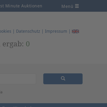
st Minute Auktionen
Menü
ookies
|
Datenschutz
|
Impressum
|
n
ergab:
0
ia