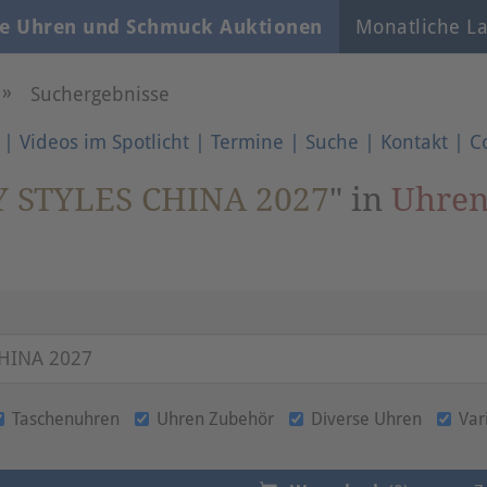
e Uhren und Schmuck Auktionen
Monatliche La
»
Suchergebnisse
|
Videos im Spotlicht
|
Termine
|
Suche
|
Kontakt
|
C
 STYLES CHINA 2027
" in
Uhre
Taschenuhren
Uhren Zubehör
Diverse Uhren
Var