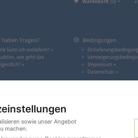
Warenkorb
(0)
Z
e haben Fragen?
Bedingungen
ie kann ich einliefern? »
Einlieferungsbedingun
uktion, wie geht das
Versteigerungsbedingu
igentlich? »
Impressum »
Datenschutz »
Auktionen
|
Videos im Spotlicht
|
Termine
|
Suche
|
Kon
einstellungen
lisieren sowie unser Angebot
 zu machen.