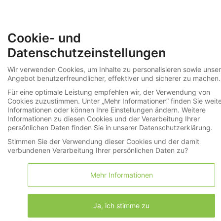
Menü
Cookie- und
»
Auktionen
290. Auktion: Last Minute
Datenschutzeinstellungen
Last Minute - Einlieferungen in letzter
Wir verwenden Cookies, um Inhalte zu personalisieren sowie unser
Angebot benutzerfreundlicher, effektiver und sicherer zu machen.
Minute, Nachlässe, Geschäftsauflösungen,
Für eine optimale Leistung empfehlen wir, der Verwendung von
Partien, Posten und Gelegenheiten
Cookies zuzustimmen. Unter „Mehr Informationen“ finden Sie weit
Informationen oder können Ihre Einstellungen ändern. Weitere
Informationen zu diesen Cookies und der Verarbeitung Ihrer
persönlichen Daten finden Sie in unserer Datenschutzerklärung.
Auktion vom 04.06.2026
Stimmen Sie der Verwendung dieser Cookies und der damit
verbundenen Verarbeitung Ihrer persönlichen Daten zu?
Diese Auktion ist beendet.
Im Nachverkauf können Sie die Lose zum günstigen
Mehr Informationen
Ausrufspreis (plus Aufgeld) bestellen.
Zu den Losen »
Ja, ich stimme zu
Nachverkauf bis 17.06.2026