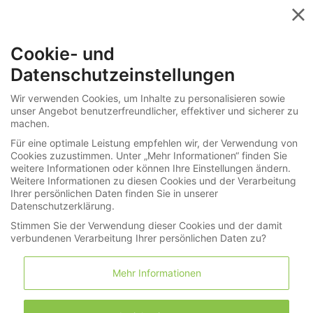
Menü
Cookie- und
»
»
Uhren
Taschenuhren
Datenschutzeinstellungen
255-4303
Wir verwenden Cookies, um Inhalte zu personalisieren sowie
unser Angebot benutzerfreundlicher, effektiver und sicherer zu
Taschenuhr: Schwere A. Lange & Söhne
machen.
Goldsavonnette Qualität 1A mit Repetition,
Für eine optimale Leistung empfehlen wir, der Verwendung von
Spitzenqualität, 1897
Cookies zuzustimmen. Unter „Mehr Informationen“ finden Sie
weitere Informationen oder können Ihre Einstellungen ändern.
Weitere Informationen zu diesen Cookies und der Verarbeitung
Ihrer persönlichen Daten finden Sie in unserer
LNDA Los
Datenschutzerklärung.
Stimmen Sie der Verwendung dieser Cookies und der damit
verbundenen Verarbeitung Ihrer persönlichen Daten zu?
Merkliste
Warenkorb
(0)
Mehr Informationen
1 "A.