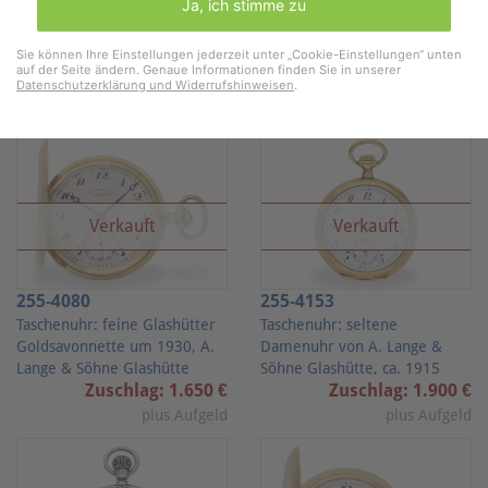
Ja, ich stimme zu
Lange &
Söhne"
Sie können Ihre Einstellungen jederzeit unter „Cookie-Einstellungen“ unten
auf der Seite ändern. Genaue Informationen finden Sie in unserer
Lose
Datenschutzerklärung und Widerrufshinweisen
.
Verkauft
Verkauft
255-4080
255-4153
Taschenuhr: feine Glashütter
Taschenuhr: seltene
Goldsavonnette um 1930, A.
Damenuhr von A. Lange &
Lange & Söhne Glashütte
Söhne Glashütte, ca. 1915
Zuschlag: 1.650 €
Zuschlag: 1.900 €
plus Aufgeld
plus Aufgeld