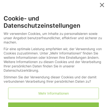
Menü
Cookie- und
»
»
Uhren
Taschenuhren
Datenschutzeinstellungen
272-4217
Wir verwenden Cookies, um Inhalte zu personalisieren sowie
unser Angebot benutzerfreundlicher, effektiver und sicherer zu
Anhängeuhr: Bedeutende und extrem
machen.
seltenen Renaissance-Stil Halsuhr aus PP
Für eine optimale Leistung empfehlen wir, der Verwendung von
Umfeld, Majewski Geneve um 1860
Cookies zuzustimmen. Unter „Mehr Informationen“ finden Sie
weitere Informationen oder können Ihre Einstellungen ändern.
Weitere Informationen zu diesen Cookies und der Verarbeitung
Ihrer persönlichen Daten finden Sie in unserer
LNDA Los
Datenschutzerklärung.
Stimmen Sie der Verwendung dieser Cookies und der damit
verbundenen Verarbeitung Ihrer persönlichen Daten zu?
Merkliste
Warenkorb
(0)
Mehr Informationen
Informationen