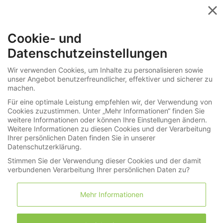
Menü
Cookie- und
»
Monatliche Last Minute Auktionen
Datenschutzeinstellungen
»
Armbanduhren
264-6112
Wir verwenden Cookies, um Inhalte zu personalisieren sowie
unser Angebot benutzerfreundlicher, effektiver und sicherer zu
Armbanduhr: große, seltene Patek Philippe
machen.
Herrenuhr Ref. 2488, Genf um 1957
Für eine optimale Leistung empfehlen wir, der Verwendung von
Cookies zuzustimmen. Unter „Mehr Informationen“ finden Sie
weitere Informationen oder können Ihre Einstellungen ändern.
Weitere Informationen zu diesen Cookies und der Verarbeitung
LNDA Los
Ihrer persönlichen Daten finden Sie in unserer
Datenschutzerklärung.
Stimmen Sie der Verwendung dieser Cookies und der damit
Merkliste
Warenkorb
(0)
verbundenen Verarbeitung Ihrer persönlichen Daten zu?
Mehr Informationen
Informationen