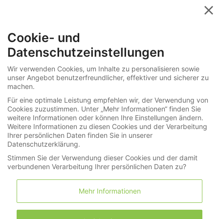
Menü
Cookie- und
»
Monatliche Last Minute Auktionen
Datenschutzeinstellungen
»
Taschenuhren
271-6052
Wir verwenden Cookies, um Inhalte zu personalisieren sowie
unser Angebot benutzerfreundlicher, effektiver und sicherer zu
Taschenuhr: interessante französische B-
machen.
Uhr mit Ankerchronometerwerk, L. Leroy
Für eine optimale Leistung empfehlen wir, der Verwendung von
Cookies zuzustimmen. Unter „Mehr Informationen“ finden Sie
& Cie No.13, um 1920
weitere Informationen oder können Ihre Einstellungen ändern.
Weitere Informationen zu diesen Cookies und der Verarbeitung
Ihrer persönlichen Daten finden Sie in unserer
LNDA Los
Datenschutzerklärung.
Stimmen Sie der Verwendung dieser Cookies und der damit
verbundenen Verarbeitung Ihrer persönlichen Daten zu?
Merkliste
Warenkorb
(0)
Mehr Informationen
Informationen