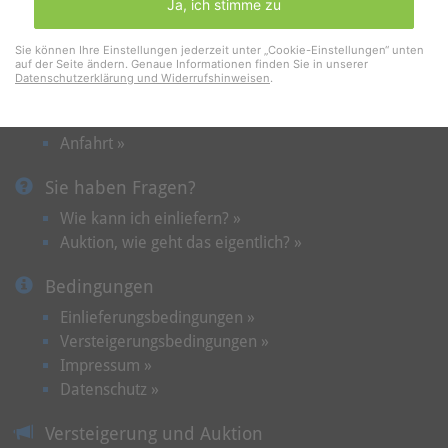
Ja, ich stimme zu
Kontakt und Termine
Sie können Ihre Einstellungen jederzeit unter „Cookie-Einstellungen“ unten
auf der Seite ändern. Genaue Informationen finden Sie in unserer
Terminvereinbarung »
Datenschutzerklärung und Widerrufshinweisen
.
Kontakt »
Wir über uns »
Anfahrt »
Sie haben Fragen?
Wie kann ich einliefern? »
Auktion, wie geht das eigentlich? »
Bedingungen
Einlieferungsbedingungen »
Versteigerungsbedingungen »
Impressum »
Datenschutz »
Versteigerung und Auktion